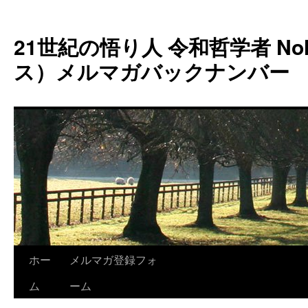
コ
ン
21世紀の悟り人 令和哲学者 Noh
テ
ン
ス）メルマガバックナンバー
ツ
へ
ス
キ
ッ
プ
ホー
メルマガ登録フォ
ム
ーム