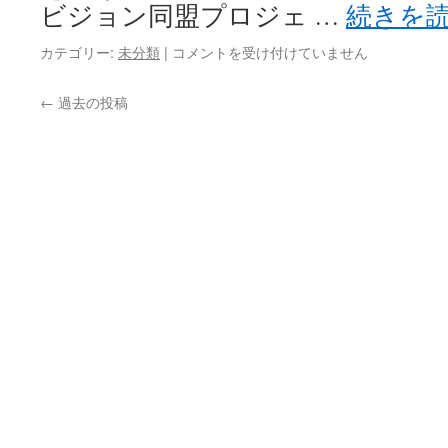
No.730
ビジョン同盟プロジェ …
続きを
は
【20230623】
カテゴリー:
未分類
|
コメントを受け付けていません
国
と
←
過去の投稿
国
の
融
合
に
必
要
な
こ
と
令
和
哲
学
カ
フ
ェ