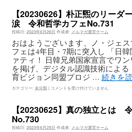
ダ
本
ー
か
【20230626】朴正煕のリー
ビ
ら
ー
涙 令和哲学カフェNo.731
始
「知
ま
投稿日:
2023年6月26日
の
作成者:
メルマガ運営チーム
る
B1」
宙
おはようございます、ノ・ジェス
開
船
催
フェは4年目・7期に突入し 「日
半
報
導
ァティ！ 日韓兄弟国家宣言でワ
告
体
を掲げ、デジタル認識技術による 
は
令
和
育ビジョン同盟プロジ …
続きを
哲
学
【20230626】
カテゴリー:
未分類
|
コメントを受け付けていません
カ
朴
フ
正
ェ
煕
【20230625】真の独立とは
No.732
の
は
No.730
リ
ー
投稿日:
2023年6月25日
作成者:
メルマガ運営チーム
ダ