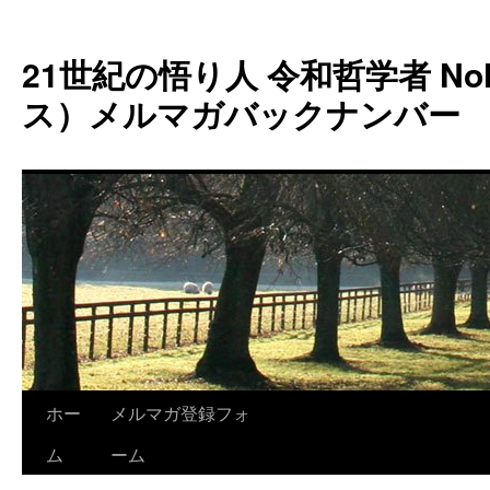
コ
ン
21世紀の悟り人 令和哲学者 Noh
テ
ン
ス）メルマガバックナンバー
ツ
へ
ス
キ
ッ
プ
ホー
メルマガ登録フォ
ム
ーム