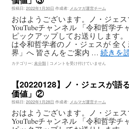
集
投稿日:
2022年1月30日
作成者:
メルマガ運営チーム
ま
れ！
おはようございます。ノ・ジェス
我
YouTubeチャンネル 「令和哲学
こ
そ
ピックアップしてお送りします。
は
は令和哲学者のノ・ジェスが 全
ク
ズ！
界」へ 皆さんをご案内 …
続きを
令
和
【20220130】
カテゴリー:
未分類
|
コメントを受け付けていません
哲
ノ・
学
ジ
カ
ェ
【20220128】ノ・ジェスが
フ
ス
ェ
価値」②
が
No.392
語
投稿日:
2022年1月28日
は
作成者:
メルマガ運営チーム
る
「ゼ
おはようございます。ノ・ジェス
ロ
YouTubeチャンネル 「令和哲学
化
の