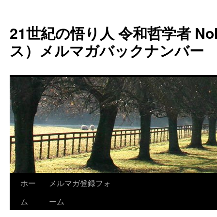
コ
ン
21世紀の悟り人 令和哲学者 Noh
テ
ン
ス）メルマガバックナンバー
ツ
へ
ス
キ
ッ
プ
ホー
メルマガ登録フォ
ム
ーム