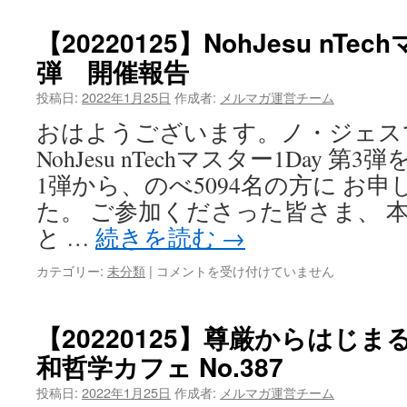
ジ
ェ
【20220125】NohJesu nTe
ス
弾 開催報告
が
語
投稿日:
2022年1月25日
作成者:
メルマガ運営チーム
る
「ゼ
おはようございます。ノ・ジェス
ロ
NohJesu nTechマスター1Day 
化
の
1弾から、のべ5094名の方に お
意
た。 ご参加くださった皆さま、 
味
価
と …
続きを読む
→
値」
①
【20220125】
カテゴリー:
未分類
|
コメントを受け付けていません
は
NohJesu
nTech
マ
【20220125】尊厳からはじ
ス
和哲学カフェ No.387
タ
ー
投稿日:
2022年1月25日
作成者:
メルマガ運営チーム
1Day