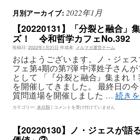
2022年1月
月別アーカイブ:
【20220131】「分裂と融合
ズ！ 令和哲学カフェNo.392
投稿日:
2022年1月31日
作成者:
メルマガ運営チーム
おはようございます。ノ・ジェス
フェ第4期の第7弾 中澤姓子さん
として 「『分裂と融合』集まれ
を開催してきました。 最終日の今
質問道場を開催しました …
続き
【20220131】
カテゴリー:
未分類
|
コメントを受け付けていません
「分
裂
と
【20220130】ノ・ジェスが
融
価値」③
合」