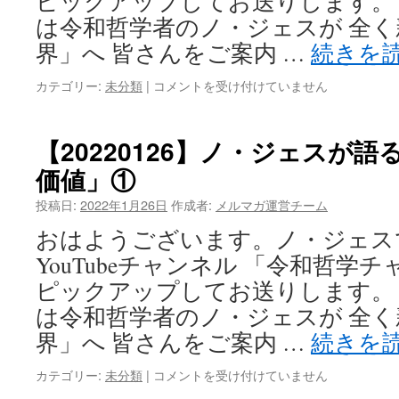
ピックアップしてお送りします。
意
は令和哲学者のノ・ジェスが 全
味
価
界」へ 皆さんをご案内 …
続きを
値」
③
【20220128】
カテゴリー:
未分類
|
コメントを受け付けていません
は
ノ・
ジ
ェ
【20220126】ノ・ジェスが
ス
価値」①
が
語
投稿日:
2022年1月26日
作成者:
メルマガ運営チーム
る
「ゼ
おはようございます。ノ・ジェス
ロ
YouTubeチャンネル 「令和哲学
化
の
ピックアップしてお送りします。
意
は令和哲学者のノ・ジェスが 全
味
価
界」へ 皆さんをご案内 …
続きを
値」
②
【20220126】
カテゴリー:
未分類
|
コメントを受け付けていません
は
ノ・