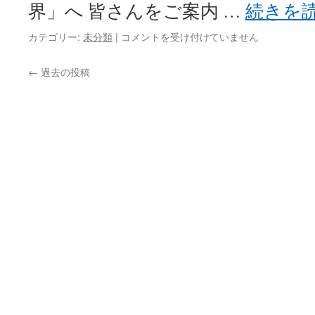
定
界」へ 皆さんをご案内 …
続きを
令
和
【20220123】
カテゴリー:
未分類
|
コメントを受け付けていません
哲
ノ
学
ジ
←
過去の投稿
カ
ェ
フ
ス
ェ
が
No.387
語
は
る
人
を
動
か
す
力
【後
編】
は