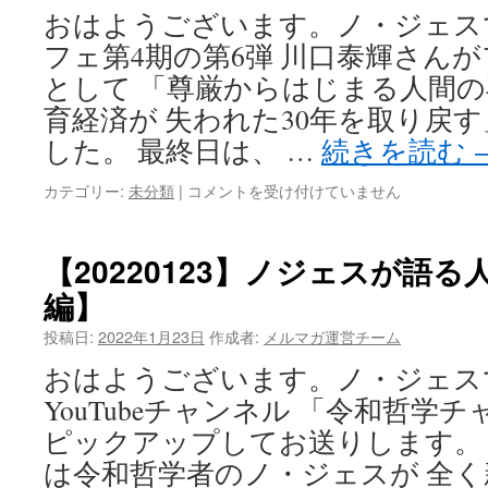
第
おはようございます。ノ・ジェス
3
フェ第4期の第6弾 川口泰輝さん
弾
開
として 「尊厳からはじまる人間の
催
育経済が 失われた30年を取り戻す
報
告
した。 最終日は、 …
続きを読む
は
【20220125】
カテゴリー:
未分類
|
コメントを受け付けていません
尊
厳
か
【20220123】ノジェスが語
ら
編】
は
じ
投稿日:
2022年1月23日
作成者:
メルマガ運営チーム
ま
る
おはようございます。ノ・ジェス
人
YouTubeチャンネル 「令和哲学
間
の
ピックアップしてお送りします。
再
は令和哲学者のノ・ジェスが 全
規