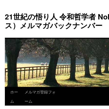
コ
ン
21世紀の悟り人 令和哲学者 Noh
テ
ン
ス）メルマガバックナンバー
ツ
へ
ス
キ
ッ
プ
ホー
メルマガ登録フォ
ム
ーム