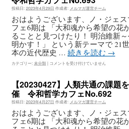
と
投稿日:
2023年4月29日
作成者:
メルマガ運営チーム
日
本
おはようございます、ノ・ジェス
の
フェ6期は 「大和魂から希望の花
ピ
ー
ることと見つけたり！ 明治維新～
ス
明かす！」 という新テーマで 21
リ
ー
本の近代歴史 …
続きを読む
→
ダ
ー
【20230429】
カテゴリー:
未分類
|
コメントを受け付けていません
シ
目
ッ
的
プ
知
【20230427】人類共通の課
令
で
和
催 令和哲学カフェNo.692
教
哲
育
投稿日:
2023年4月27日
学
作成者:
メルマガ運営チーム
ブ
カ
ー
おはようございます、ノ・ジェス
フ
ム
ェ
フェ6期は 「大和魂から希望の花
を
No.694
お