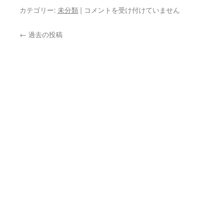
ェ
【20230423】
カテゴリー:
未分類
|
コメントを受け付けていません
No.689
昭
は
和
←
過去の投稿
天
皇
と
決
断・
覚
悟
令
和
哲
学
カ
フ
ェ
No.688
は