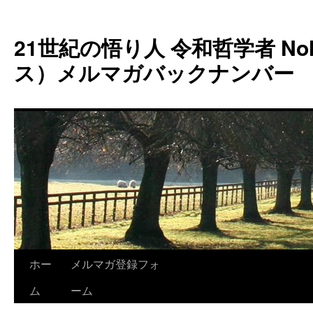
コ
ン
21世紀の悟り人 令和哲学者 Noh
テ
ン
ス）メルマガバックナンバー
ツ
へ
ス
キ
ッ
プ
ホー
メルマガ登録フォ
ム
ーム