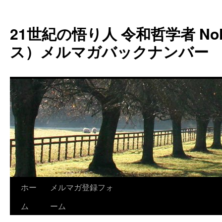
コ
ン
21世紀の悟り人 令和哲学者 Noh
テ
ン
ス）メルマガバックナンバー
ツ
へ
ス
キ
ッ
プ
ホー
メルマガ登録フォ
ム
ーム