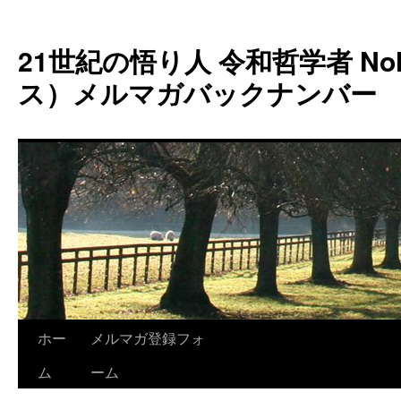
コ
ン
21世紀の悟り人 令和哲学者 Noh
テ
ン
ス）メルマガバックナンバー
ツ
へ
ス
キ
ッ
プ
ホー
メルマガ登録フォ
ム
ーム