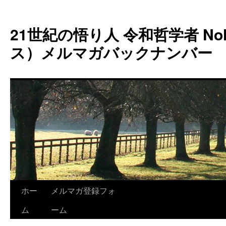
コ
ン
21世紀の悟り人 令和哲学者 Noh
テ
ン
ス）メルマガバックナンバー
ツ
へ
ス
キ
ッ
プ
ホー
メルマガ登録フォ
ム
ーム