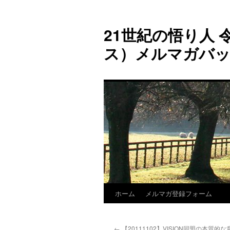
コ
ン
21世紀の悟り人 令
テ
ン
ス）メルマガバ
ツ
へ
ス
キ
ッ
プ
ホーム
メルマガ登録フォーム
←
【20111102】VISION同盟の本質的な