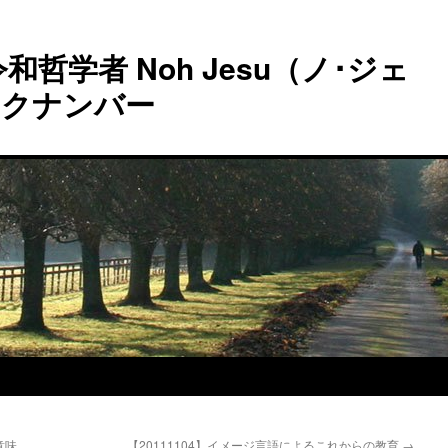
和哲学者 Noh Jesu（ノ･ジェ
ックナンバー
意味
【20111104】イメージ言語によるこれからの教育
→