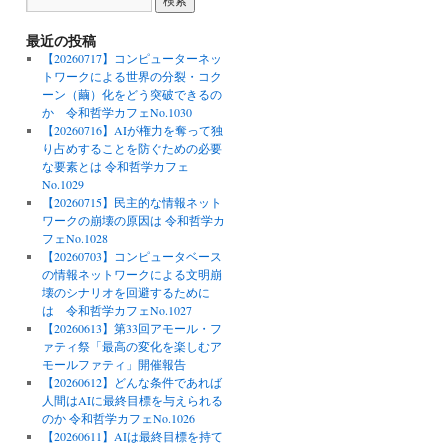
最近の投稿
【20260717】コンピューターネッ
トワークによる世界の分裂・コク
ーン（繭）化をどう突破できるの
か 令和哲学カフェNo.1030
【20260716】AIが権力を奪って独
り占めすることを防ぐための必要
な要素とは 令和哲学カフェ
No.1029
【20260715】民主的な情報ネット
ワークの崩壊の原因は 令和哲学カ
フェNo.1028
【20260703】コンピュータベース
の情報ネットワークによる文明崩
壊のシナリオを回避するために
は 令和哲学カフェNo.1027
【20260613】第33回アモール・フ
ァティ祭「最高の変化を楽しむア
モールファティ」開催報告
【20260612】どんな条件であれば
人間はAIに最終目標を与えられる
のか 令和哲学カフェNo.1026
【20260611】AIは最終目標を持て