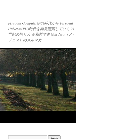
Personal Computer(PC)時代から Personal
Universe(PU)時代を開発開拓していく 21
世紀の悟り人 令和哲学者 Noh Jesu（ノ･
ジェス）のメルマガ