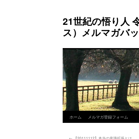
コ
ン
21世紀の悟り人 令
テ
ン
ス）メルマガバ
ツ
へ
ス
キ
ッ
プ
ホーム
メルマガ登録フォーム
←
【20111112】本当の意識拡張とは