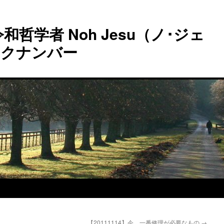
和哲学者 Noh Jesu（ノ･ジェ
ックナンバー
【20111114】今、一番修理が必要なもの
→