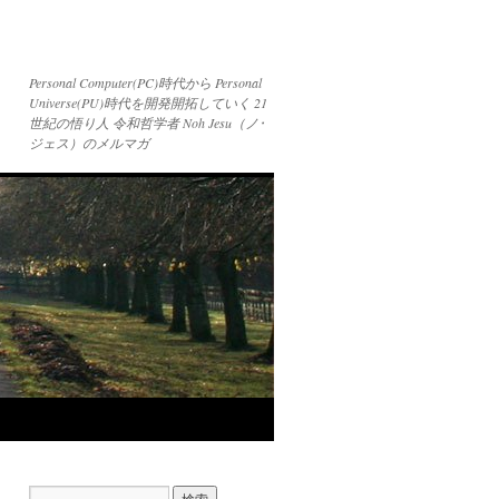
Personal Computer(PC)時代から Personal
Universe(PU)時代を開発開拓していく 21
世紀の悟り人 令和哲学者 Noh Jesu（ノ･
ジェス）のメルマガ