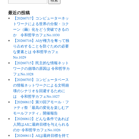
最近の投稿
【20260717】コンピューターネッ
トワークによる世界の分裂・コク
ーン（繭）化をどう突破できるの
か 令和哲学カフェNo.1030
【20260716】AIが権力を奪って独
り占めすることを防ぐための必要
な要素とは 令和哲学カフェ
No.1029
【20260715】民主的な情報ネット
ワークの崩壊の原因は 令和哲学カ
フェNo.1028
【20260703】コンピュータベース
の情報ネットワークによる文明崩
壊のシナリオを回避するために
は 令和哲学カフェNo.1027
【20260613】第33回アモール・フ
ァティ祭「最高の変化を楽しむア
モールファティ」開催報告
【20260612】どんな条件であれば
人間はAIに最終目標を与えられる
のか 令和哲学カフェNo.1026
【20260611】AIは最終目標を持て