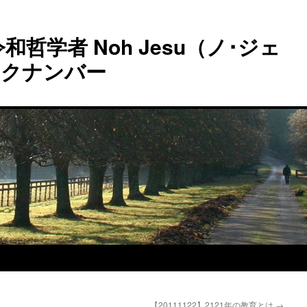
和哲学者 Noh Jesu（ノ･ジェ
ックナンバー
【20111122】2121年の教育とは
→