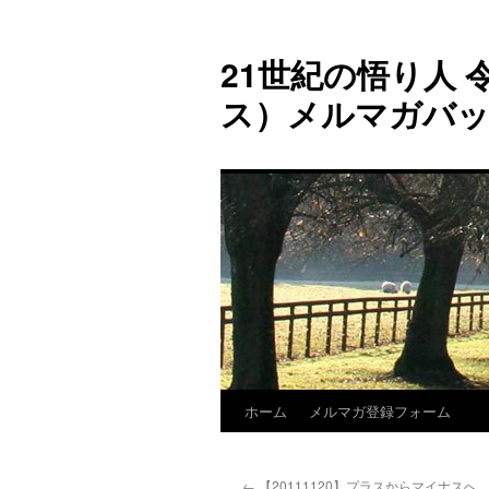
コ
ン
21世紀の悟り人 令
テ
ン
ス）メルマガバ
ツ
へ
ス
キ
ッ
プ
ホーム
メルマガ登録フォーム
←
【20111120】プラスからマイナスへ