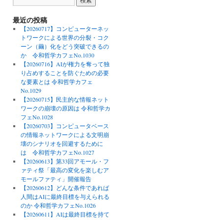
最近の投稿
【20260717】コンピューターネッ
トワークによる世界の分裂・コク
ーン（繭）化をどう突破できるの
か 令和哲学カフェNo.1030
【20260716】AIが権力を奪って独
り占めすることを防ぐための必要
な要素とは 令和哲学カフェ
No.1029
【20260715】民主的な情報ネット
ワークの崩壊の原因は 令和哲学カ
フェNo.1028
【20260703】コンピュータベース
の情報ネットワークによる文明崩
壊のシナリオを回避するために
は 令和哲学カフェNo.1027
【20260613】第33回アモール・フ
ァティ祭「最高の変化を楽しむア
モールファティ」開催報告
【20260612】どんな条件であれば
人間はAIに最終目標を与えられる
のか 令和哲学カフェNo.1026
【20260611】AIは最終目標を持て