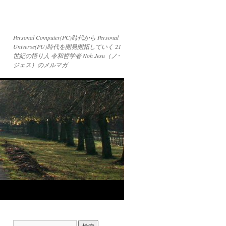
Personal Computer(PC)時代から Personal
Universe(PU)時代を開発開拓していく 21
世紀の悟り人 令和哲学者 Noh Jesu（ノ･
ジェス）のメルマガ