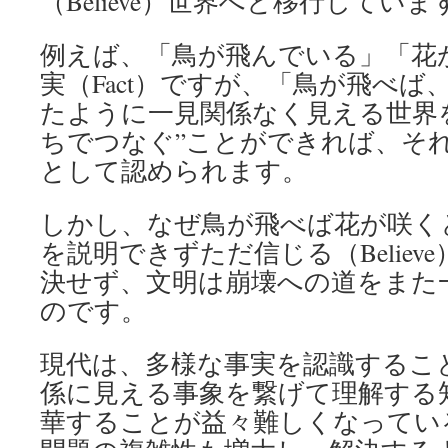
（Believe）
世界へと移行していま
例えば、「鳥が飛んでいる」「花
実（
Fact）ですが、「鳥が飛べば
たように一見関係なく見える世界
ちでつなぐ”ことができれば、そ
として認められます。
しかし、なぜ鳥が飛べば花が咲く
を説明できずただ信じる（Believe
決せず、
文明は崩壊への道をまた
のです。
現代は、多様な事実を認識するこ
係に見える事象を繋げて理解する知識（
華することが益々難しくなってい