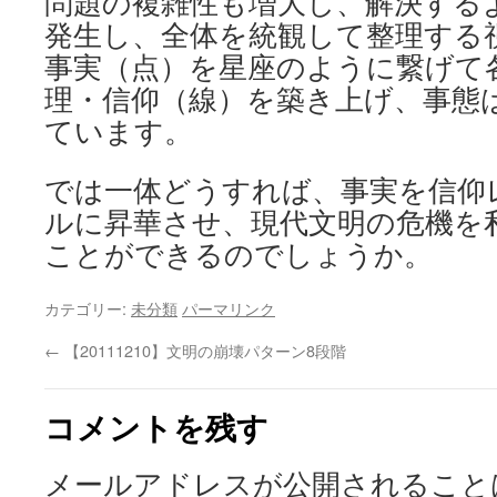
問題の複雑性も増大し、解決する
発生し、
全体を統観して整理する
事実（点）
を星座のように繋げて
理・信仰（線）
を築き上げ、事態
ています。
では一体どうすれば、
事実を信仰
ルに昇華させ、
現代文明の危機を
ことができるのでしょうか。
カテゴリー:
未分類
パーマリンク
←
【20111210】文明の崩壊パターン8段階
コメントを残す
メールアドレスが公開されること