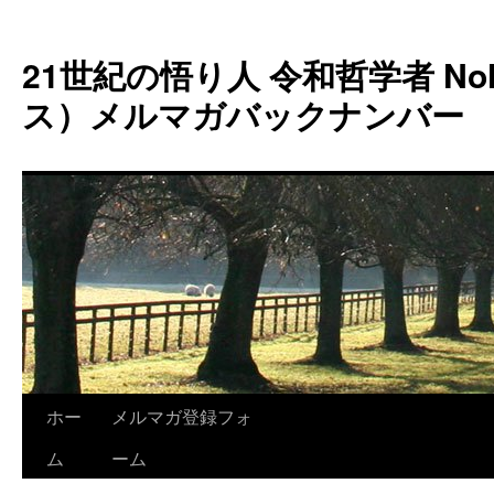
コ
ン
21世紀の悟り人 令和哲学者 Noh
テ
ン
ス）メルマガバックナンバー
ツ
へ
ス
キ
ッ
プ
ホー
メルマガ登録フォ
ム
ーム