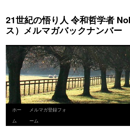
コ
ン
21世紀の悟り人 令和哲学者 Noh
テ
ン
ス）メルマガバックナンバー
ツ
へ
ス
キ
ッ
プ
ホー
メルマガ登録フォ
ム
ーム