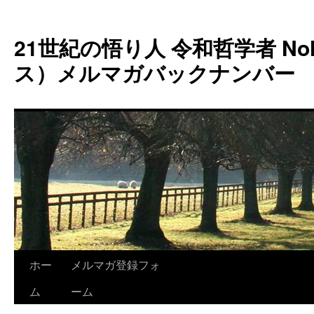
コ
ン
21世紀の悟り人 令和哲学者 Noh
テ
ン
ス）メルマガバックナンバー
ツ
へ
ス
キ
ッ
プ
ホー
メルマガ登録フォ
ム
ーム