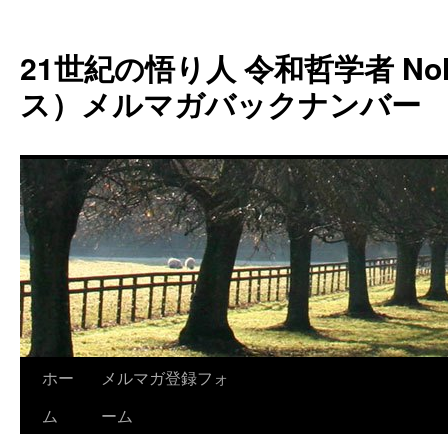
コ
ン
21世紀の悟り人 令和哲学者 Noh
テ
ン
ス）メルマガバックナンバー
ツ
へ
ス
キ
ッ
プ
ホー
メルマガ登録フォ
ム
ーム