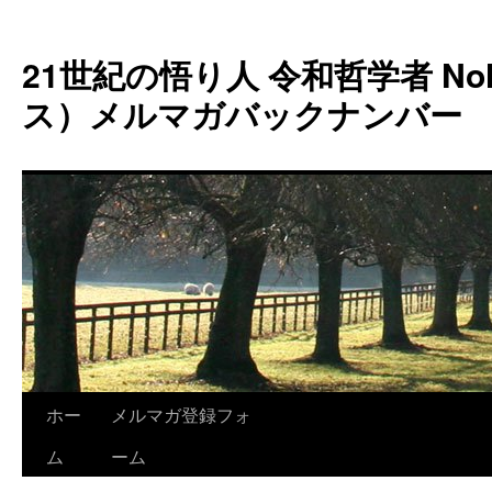
コ
ン
21世紀の悟り人 令和哲学者 Noh
テ
ン
ス）メルマガバックナンバー
ツ
へ
ス
キ
ッ
プ
ホー
メルマガ登録フォ
ム
ーム