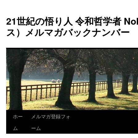
コ
ン
21世紀の悟り人 令和哲学者 Noh
テ
ン
ス）メルマガバックナンバー
ツ
へ
ス
キ
ッ
プ
ホー
メルマガ登録フォ
ム
ーム