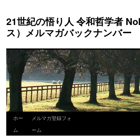
コ
ン
21世紀の悟り人 令和哲学者 Noh
テ
ン
ス）メルマガバックナンバー
ツ
へ
ス
キ
ッ
プ
ホー
メルマガ登録フォ
ム
ーム