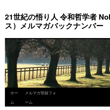
コ
ン
21世紀の悟り人 令和哲学者 Noh
テ
ン
ス）メルマガバックナンバー
ツ
へ
ス
キ
ッ
プ
ホー
メルマガ登録フォ
ム
ーム