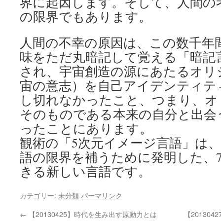
界に起因します。そして、人間の
の限界でもあります。
人間の不幸の原因は、この数千年
味をただ丸暗記して覚える「暗記
され、宇宙創造の源にあたるオリ
宙の意志）を自己アイデンティテ
し切れなかったこと、つまり、オ
そのものである本来の自分と出会
ったことにあります。
観術の「5次元イメージ言語」は
語の限界を補うために発明した、7
きる新しい言語です。
カテゴリー:
未分類
パーマリンク
←
【20130425】時代を生み出す原動力とは
【2013042