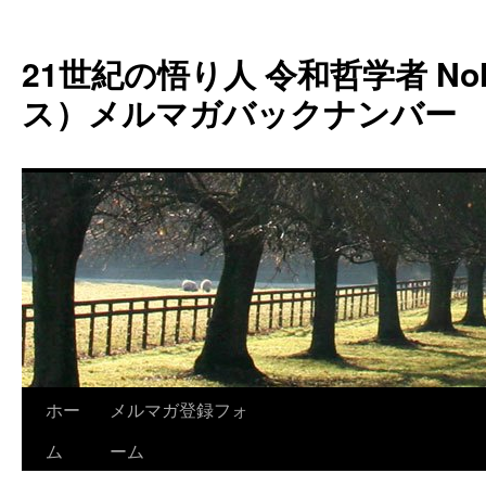
コ
ン
21世紀の悟り人 令和哲学者 Noh
テ
ン
ス）メルマガバックナンバー
ツ
へ
ス
キ
ッ
プ
ホー
メルマガ登録フォ
ム
ーム