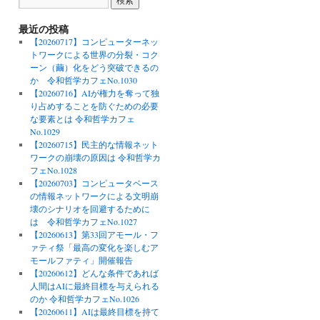
最近の投稿
【20260717】コンピューターネッ
トワークによる世界の分裂・コク
ーン（繭）化をどう突破できるの
か 令和哲学カフェNo.1030
【20260716】AIが権力を奪って独
り占めすることを防ぐための必要
な要素とは 令和哲学カフェ
No.1029
【20260715】民主的な情報ネット
ワークの崩壊の原因は 令和哲学カ
フェNo.1028
【20260703】コンピュータベース
の情報ネットワークによる文明崩
壊のシナリオを回避するために
は 令和哲学カフェNo.1027
【20260613】第33回アモール・フ
ァティ祭「最高の変化を楽しむア
モールファティ」開催報告
【20260612】どんな条件であれば
人間はAIに最終目標を与えられる
のか 令和哲学カフェNo.1026
【20260611】AIは最終目標を持て