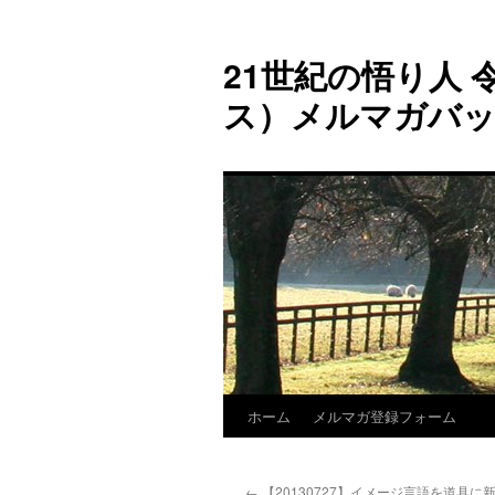
コ
ン
21世紀の悟り人 令
テ
ン
ス）メルマガバ
ツ
へ
ス
キ
ッ
プ
ホーム
メルマガ登録フォーム
←
【20130727】イメージ言語を道具に