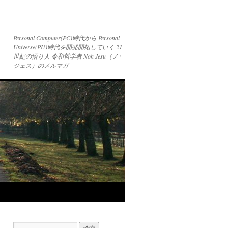
Personal Computer(PC)時代から Personal
Universe(PU)時代を開発開拓していく 21
世紀の悟り人 令和哲学者 Noh Jesu（ノ･
ジェス）のメルマガ