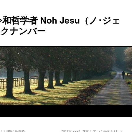
和哲学者 Noh Jesu（ノ･ジェ
ックナンバー
新しい時代を創る
【20130729】進化していく平和とは
→