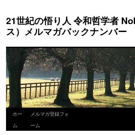
コ
ン
21世紀の悟り人 令和哲学者 Noh
テ
ン
ス）メルマガバックナンバー
ツ
へ
ス
キ
ッ
プ
ホー
メルマガ登録フォ
ム
ーム