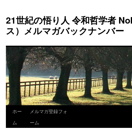
コ
ン
21世紀の悟り人 令和哲学者 Noh
テ
ン
ス）メルマガバックナンバー
ツ
へ
ス
キ
ッ
プ
ホー
メルマガ登録フォ
ム
ーム