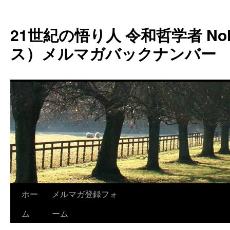
コ
ン
21世紀の悟り人 令和哲学者 Noh
テ
ン
ス）メルマガバックナンバー
ツ
へ
ス
キ
ッ
プ
ホー
メルマガ登録フォ
ム
ーム