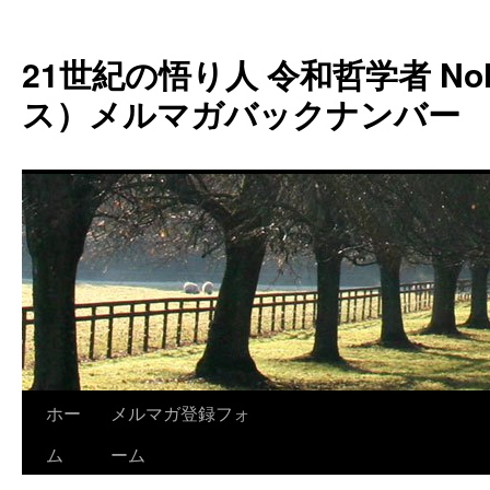
コ
ン
21世紀の悟り人 令和哲学者 Noh
テ
ン
ス）メルマガバックナンバー
ツ
へ
ス
キ
ッ
プ
ホー
メルマガ登録フォ
ム
ーム