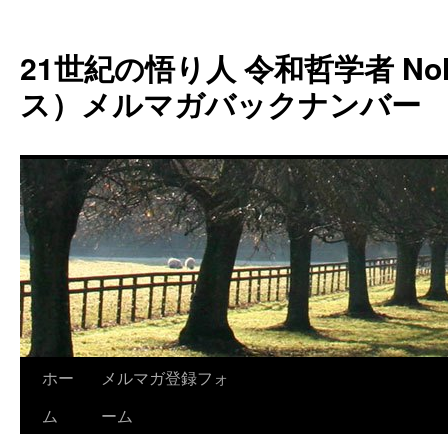
コ
ン
21世紀の悟り人 令和哲学者 Noh
テ
ン
ス）メルマガバックナンバー
ツ
へ
ス
キ
ッ
プ
ホー
メルマガ登録フォ
ム
ーム