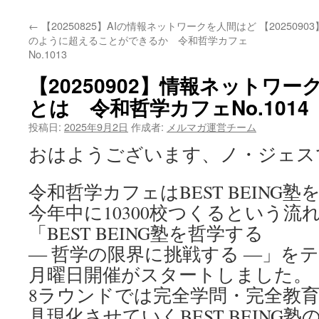
←
【20250825】AIの情報ネットワークを人間はど
【20250
のように超えることができるか 令和哲学カフェ
No.1013
【20250902】情報ネットワ
とは 令和哲学カフェNo.1014
投稿日:
2025年9月2日
作成者:
メルマガ運営チーム
おはようございます、ノ・ジェス
令和哲学カフェはBEST BEING塾
今年中に10300校つくるという流
「BEST BEING塾を哲学する
― 哲学の限界に挑戦する ―」を
月曜日開催がスタートしました。
8ラウンドでは完全学問・完全教
具現化させていくBEST BEING塾