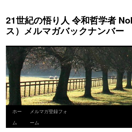
コ
ン
21世紀の悟り人 令和哲学者 Noh
テ
ン
ス）メルマガバックナンバー
ツ
へ
ス
キ
ッ
プ
ホー
メルマガ登録フォ
ム
ーム