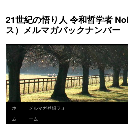
コ
ン
21世紀の悟り人 令和哲学者 Noh
テ
ン
ス）メルマガバックナンバー
ツ
へ
ス
キ
ッ
プ
ホー
メルマガ登録フォ
ム
ーム