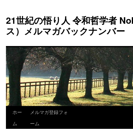
コ
ン
21世紀の悟り人 令和哲学者 Noh
テ
ン
ス）メルマガバックナンバー
ツ
へ
ス
キ
ッ
プ
ホー
メルマガ登録フォ
ム
ーム