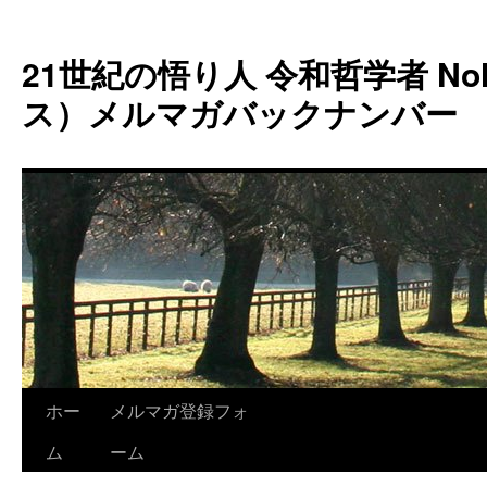
コ
ン
21世紀の悟り人 令和哲学者 Noh
テ
ン
ス）メルマガバックナンバー
ツ
へ
ス
キ
ッ
プ
ホー
メルマガ登録フォ
ム
ーム