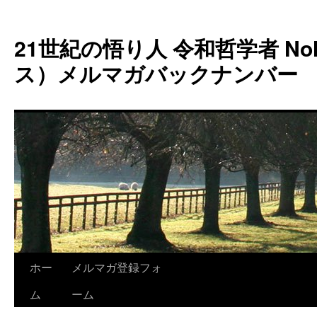
コ
ン
21世紀の悟り人 令和哲学者 Noh
テ
ン
ス）メルマガバックナンバー
ツ
へ
ス
キ
ッ
プ
ホー
メルマガ登録フォ
ム
ーム