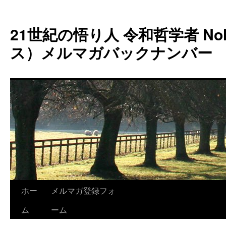
コ
ン
21世紀の悟り人 令和哲学者 Noh
テ
ン
ス）メルマガバックナンバー
ツ
へ
ス
キ
ッ
プ
ホー
メルマガ登録フォ
ム
ーム