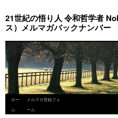
コ
ン
21世紀の悟り人 令和哲学者 Noh
テ
ン
ス）メルマガバックナンバー
ツ
へ
ス
キ
ッ
プ
ホー
メルマガ登録フォ
ム
ーム