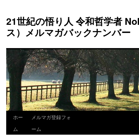
コ
ン
21世紀の悟り人 令和哲学者 Noh
テ
ン
ス）メルマガバックナンバー
ツ
へ
ス
キ
ッ
プ
ホー
メルマガ登録フォ
ム
ーム