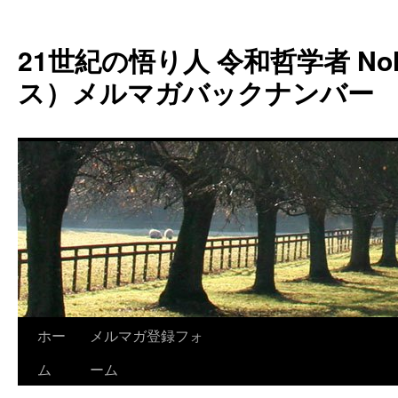
コ
ン
21世紀の悟り人 令和哲学者 Noh
テ
ン
ス）メルマガバックナンバー
ツ
へ
ス
キ
ッ
プ
ホー
メルマガ登録フォ
ム
ーム