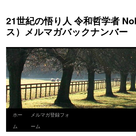
コ
ン
21世紀の悟り人 令和哲学者 Noh
テ
ン
ス）メルマガバックナンバー
ツ
へ
ス
キ
ッ
プ
ホー
メルマガ登録フォ
ム
ーム