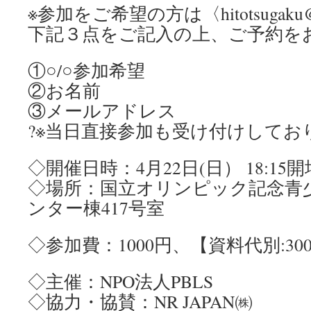
※参加をご希望の方は〈hitotsugaku@p
下記３点をご記入の上、ご予約を
①○/○参加希望
②お名前
③メールアドレス
?※当日直接参加も受け付けしてお
◇開催日時：4月22日(日） 18:15開場 1
◇場所：国立オリンピック記念青
ンター棟417号室
◇参加費：1000円、【資料代別:3
◇主催：NPO法人PBLS
◇協力・協賛：NR JAPAN㈱