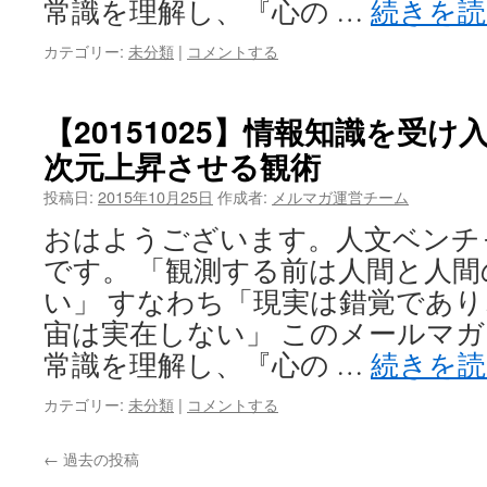
常識を理解し、『心の …
続きを
カテゴリー:
未分類
|
コメントする
【20151025】情報知識を受
次元上昇​させる観術
投稿日:
2015年10月25日
作成者:
メルマガ運営チーム
おはようございます。人文ベンチャー企
です。 「観測する前は人間と人
い」 すなわち「現実は錯覚であ
宙は実在しない」 このメールマ
常識を理解し、『心の …
続きを
カテゴリー:
未分類
|
コメントする
←
過去の投稿