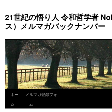
コ
ン
21世紀の悟り人 令和哲学者 Noh
テ
ン
ス）メルマガバックナンバー
ツ
へ
ス
キ
ッ
プ
ホー
メルマガ登録フォ
ム
ーム