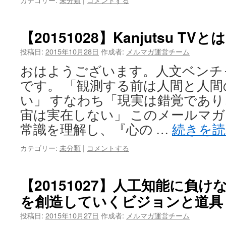
【20151028】Kanjutsu TVと
投稿日:
2015年10月28日
作成者:
メルマガ運営チーム
おはようございます。人文ベンチャー企
です。 「観測する前は人間と人
い」 すなわち「現実は錯覚であ
宙は実在しない」 このメールマ
常識を理解し、『心の …
続きを
カテゴリー:
未分類
|
コメントする
【20151027】人工知能に負
を創造し​ていくビジョンと道具
投稿日:
2015年10月27日
作成者:
メルマガ運営チーム