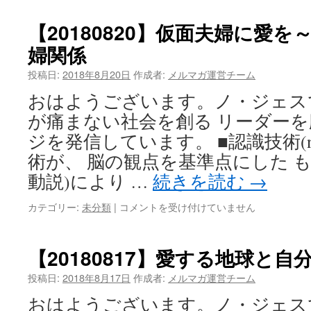
は
面
夫
【20180820】仮面夫婦に愛
婦
婦関係
に
愛
投稿日:
2018年8月20日
作成者:
メルマガ運営チーム
を
～
おはようございます。ノ・ジェス
本
が痛まない社会を創る リーダー
音
を
ジを発信しています。 ■認識技術(nT
言
術が、 脳の観点を基準点にした 
え
な
動説)により …
続きを読む
→
い
夫
【20180820】
カテゴリー:
未分類
|
コメントを受け付けていません
婦
仮
関
面
係
夫
【20180817】愛する地球と自
（２）
婦
は
に
投稿日:
2018年8月17日
作成者:
メルマガ運営チーム
愛
おはようございます。ノ・ジェス
を