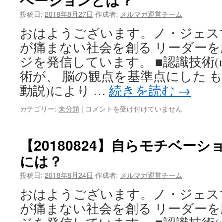
ダ
投稿日:
2018年8月27日
作成者:
メルマガ運営チーム
ー
と
おはようございます。ノ・ジェス
し
が痛まない社会を創る リーダー
て
や
ジを発信しています。 ■認識技術(nT
っ
術が、 脳の観点を基準点にした 
て
い
動説)により …
続きを読む
→
く
た
【20180827】
カテゴリー:
未分類
|
コメントを受け付けていません
め
今、
に
世
は？
界
【20180824】自らモチベー
は
が
には？
求
め
投稿日:
2018年8月24日
作成者:
メルマガ運営チーム
て
い
おはようございます。ノ・ジェス
る
が痛まない社会を創る リーダー
本
物