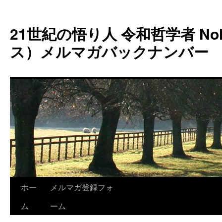
コ
ン
21世紀の悟り人 令和哲学者 Noh
テ
ン
ス）メルマガバックナンバー
ツ
へ
ス
キ
ッ
プ
ホー
メルマガ登録フォ
ム
ーム