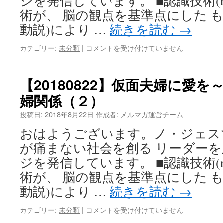
ジを発信しています。 ■認識技術(nT
の
術が、 脳の観点を基準点にした 
イ
ノ
動説)により …
続きを読む
→
ベ
ー
【20180824】
カテゴリー:
未分類
|
コメントを受け付けていません
シ
自
ョ
ら
ン
モ
【20180822】仮面夫婦に愛
と
チ
は？
婦関係（２）
ベ
は
ー
投稿日:
2018年8月22日
作成者:
メルマガ運営チーム
シ
ョ
おはようございます。ノ・ジェス
ン
が痛まない社会を創る リーダー
を
つ
ジを発信しています。 ■認識技術(nT
く
術が、 脳の観点を基準点にした 
る
た
動説)により …
続きを読む
→
め
に
【20180822】
カテゴリー:
未分類
|
コメントを受け付けていません
は？
仮