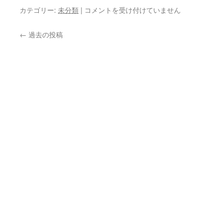
【20180815】
カテゴリー:
未分類
|
コメントを受け付けていません
現
実
←
過去の投稿
の
苦
し
み
か
ら
自
由
に
な
る
た
め
に
は？
は