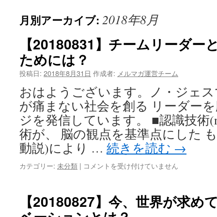
2018年8月
月別アーカイブ:
【20180831】チームリーダ
ためには？
投稿日:
2018年8月31日
作成者:
メルマガ運営チーム
おはようございます。ノ・ジェス
が痛まない社会を創る リーダー
ジを発信しています。 ■認識技術(nT
術が、 脳の観点を基準点にした 
動説)により …
続きを読む
→
【20180831】
カテゴリー:
未分類
|
コメントを受け付けていません
チ
ー
ム
【20180827】今、世界が求
リ
ベーションとは？
ー