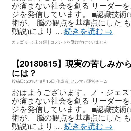
～
が痛まない社会を創る リーダー
本
ジを発信しています。 ■認識技術(nT
音
を
術が、 脳の観点を基準点にした 
言
動説)により …
続きを読む
→
え
な
【20180817】
カテゴリー:
未分類
|
コメントを受け付けていません
い
愛
夫
す
婦
る
【20180815】現実の苦しみ
関
地
係
には？
球
は
と
投稿日:
2018年8月15日
作成者:
メルマガ運営チーム
自
分
おはようございます。ノ・ジェス
の
が痛まない社会を創る リーダー
関
係
ジを発信しています。 ■認識技術(nT
性
術が、 脳の観点を基準点にした 
は
動説)により …
続きを読む
→