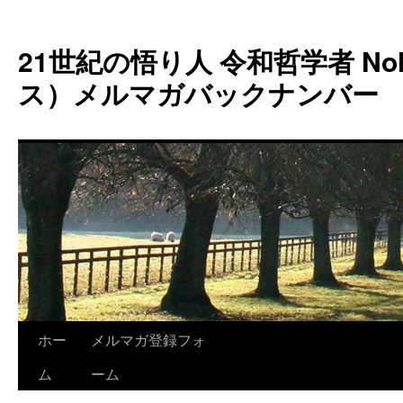
コ
ン
21世紀の悟り人 令和哲学者 Noh
テ
ン
ス）メルマガバックナンバー
ツ
へ
ス
キ
ッ
プ
ホー
メルマガ登録フォ
ム
ーム