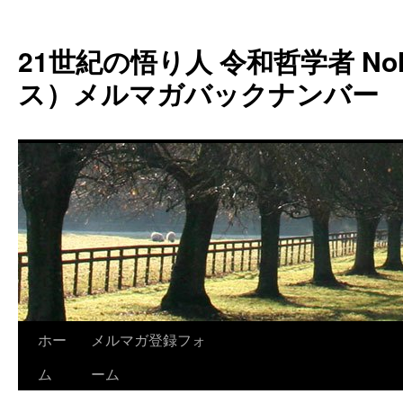
コ
ン
21世紀の悟り人 令和哲学者 Noh
テ
ン
ス）メルマガバックナンバー
ツ
へ
ス
キ
ッ
プ
ホー
メルマガ登録フォ
ム
ーム