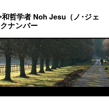
和哲学者 Noh Jesu（ノ･ジェ
ックナンバー