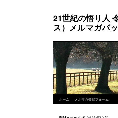
コ
ン
21世紀の悟り人 令
テ
ン
ス）メルマガバ
ツ
へ
ス
キ
ッ
プ
ホーム
メルマガ登録フォーム
2013年10月
月別アーカイブ: