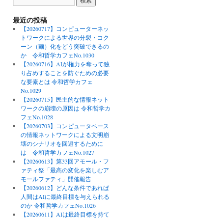
最近の投稿
【20260717】コンピューターネッ
トワークによる世界の分裂・コク
ーン（繭）化をどう突破できるの
か 令和哲学カフェNo.1030
【20260716】AIが権力を奪って独
り占めすることを防ぐための必要
な要素とは 令和哲学カフェ
No.1029
【20260715】民主的な情報ネット
ワークの崩壊の原因は 令和哲学カ
フェNo.1028
【20260703】コンピュータベース
の情報ネットワークによる文明崩
壊のシナリオを回避するために
は 令和哲学カフェNo.1027
【20260613】第33回アモール・フ
ァティ祭「最高の変化を楽しむア
モールファティ」開催報告
【20260612】どんな条件であれば
人間はAIに最終目標を与えられる
のか 令和哲学カフェNo.1026
【20260611】AIは最終目標を持て