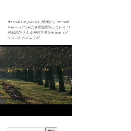
Personal Computer(PC)時代から Personal
Universe(PU)時代を開発開拓していく 21
世紀の悟り人 令和哲学者 Noh Jesu（ノ･
ジェス）のメルマガ