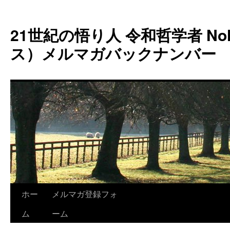
コ
ン
21世紀の悟り人 令和哲学者 Noh
テ
ン
ス）メルマガバックナンバー
ツ
へ
ス
キ
ッ
プ
ホー
メルマガ登録フォ
ム
ーム