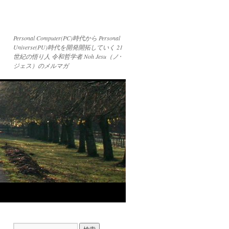
Personal Computer(PC)時代から Personal
Universe(PU)時代を開発開拓していく 21
世紀の悟り人 令和哲学者 Noh Jesu（ノ･
ジェス）のメルマガ