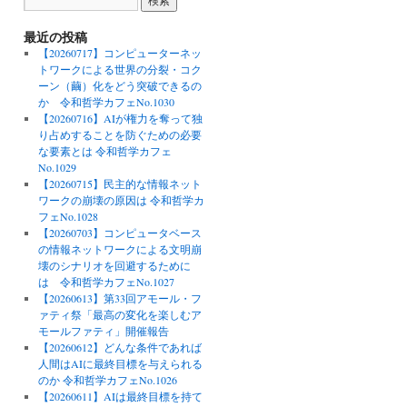
最近の投稿
【20260717】コンピューターネッ
トワークによる世界の分裂・コク
ーン（繭）化をどう突破できるの
か 令和哲学カフェNo.1030
【20260716】AIが権力を奪って独
り占めすることを防ぐための必要
な要素とは 令和哲学カフェ
No.1029
【20260715】民主的な情報ネット
ワークの崩壊の原因は 令和哲学カ
フェNo.1028
【20260703】コンピュータベース
の情報ネットワークによる文明崩
壊のシナリオを回避するために
は 令和哲学カフェNo.1027
【20260613】第33回アモール・フ
ァティ祭「最高の変化を楽しむア
モールファティ」開催報告
【20260612】どんな条件であれば
人間はAIに最終目標を与えられる
のか 令和哲学カフェNo.1026
【20260611】AIは最終目標を持て