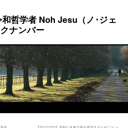
和哲学者 Noh Jesu（ノ･ジェ
ックナンバー
方革命
【20131223】平和な未来文明を実現するためには
→