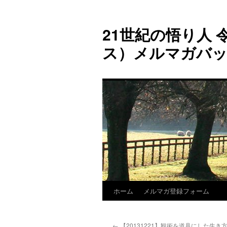
コ
ン
21世紀の悟り人 令
テ
ン
ス）メルマガバ
ツ
へ
ス
キ
ッ
プ
ホーム
メルマガ登録フォーム
←
【20131221】観術を道具にした生き