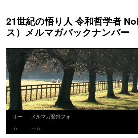
コ
ン
21世紀の悟り人 令和哲学者 Noh
テ
ン
ス）メルマガバックナンバー
ツ
へ
ス
キ
ッ
プ
ホー
メルマガ登録フォ
ム
ーム