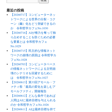
最近の投稿
【20260717】コンピューターネッ
トワークによる世界の分裂・コク
ーン（繭）化をどう突破できるの
か 令和哲学カフェNo.1030
【20260716】AIが権力を奪って独
り占めすることを防ぐための必要
な要素とは 令和哲学カフェ
No.1029
【20260715】民主的な情報ネット
ワークの崩壊の原因は 令和哲学カ
フェNo.1028
【20260703】コンピュータベース
の情報ネットワークによる文明崩
壊のシナリオを回避するために
は 令和哲学カフェNo.1027
【20260613】第33回アモール・フ
ァティ祭「最高の変化を楽しむア
モールファティ」開催報告
【20260612】どんな条件であれば
人間はAIに最終目標を与えられる
のか 令和哲学カフェNo.1026
【20260611】AIは最終目標を持て