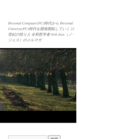
Personal Computer(PC)時代から Personal
Universe(PU)時代を開発開拓していく 21
世紀の悟り人 令和哲学者 Noh Jesu（ノ･
ジェス）のメルマガ