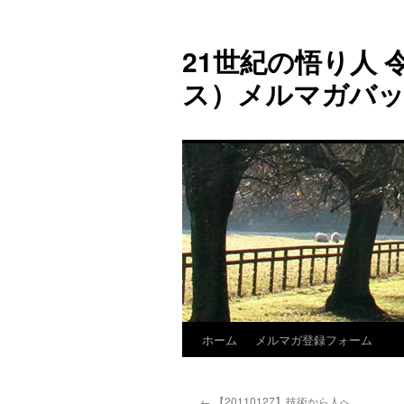
コ
ン
21世紀の悟り人 令
テ
ン
ス）メルマガバ
ツ
へ
ス
キ
ッ
プ
ホーム
メルマガ登録フォーム
←
【20110127】技術から人へ