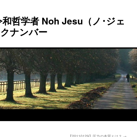
和哲学者 Noh Jesu（ノ･ジェ
ックナンバー
【20110129】圧力の本質とは？
→