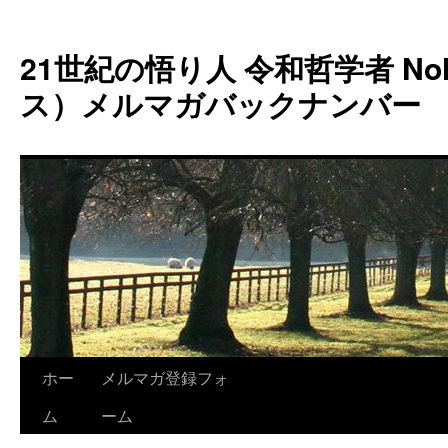
コ
ン
21世紀の悟り人 令和哲学者 Noh
テ
ン
ス）メルマガバックナンバー
ツ
へ
ス
キ
ッ
プ
ホー
メルマガ登録フォ
ム
ーム