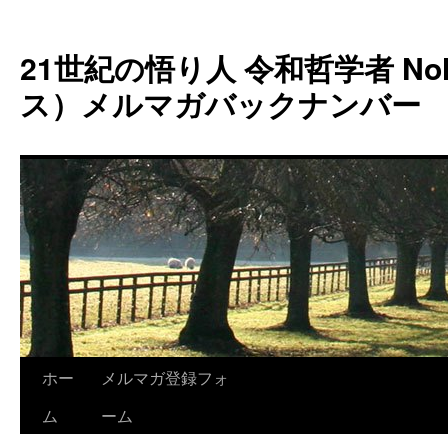
コ
ン
21世紀の悟り人 令和哲学者 Noh
テ
ン
ス）メルマガバックナンバー
ツ
へ
ス
キ
ッ
プ
ホー
メルマガ登録フォ
ム
ーム