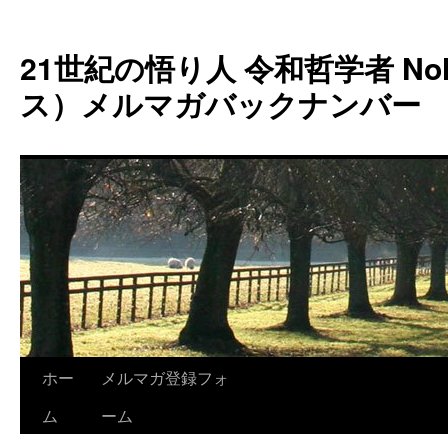
コ
ン
21世紀の悟り人 令和哲学者 Noh
テ
ン
ス）メルマガバックナンバー
ツ
へ
ス
キ
ッ
プ
ホー
メルマガ登録フォ
ム
ーム