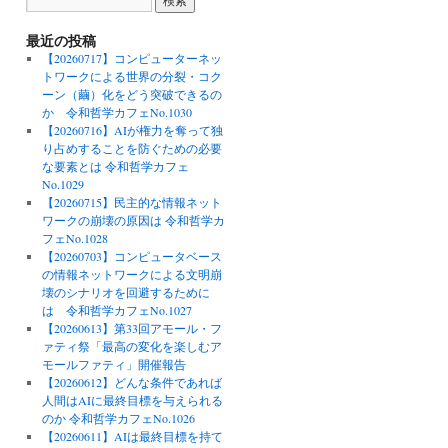
最近の投稿
【20260717】コンピューターネッ
トワークによる世界の分裂・コク
ーン（繭）化をどう突破できるの
か 令和哲学カフェNo.1030
【20260716】AIが権力を奪って独
り占めすることを防ぐための必要
な要素とは 令和哲学カフェ
No.1029
【20260715】民主的な情報ネット
ワークの崩壊の原因は 令和哲学カ
フェNo.1028
【20260703】コンピュータベース
の情報ネットワークによる文明崩
壊のシナリオを回避するために
は 令和哲学カフェNo.1027
【20260613】第33回アモール・フ
ァティ祭「最高の変化を楽しむア
モールファティ」開催報告
【20260612】どんな条件であれば
人間はAIに最終目標を与えられる
のか 令和哲学カフェNo.1026
【20260611】AIは最終目標を持て