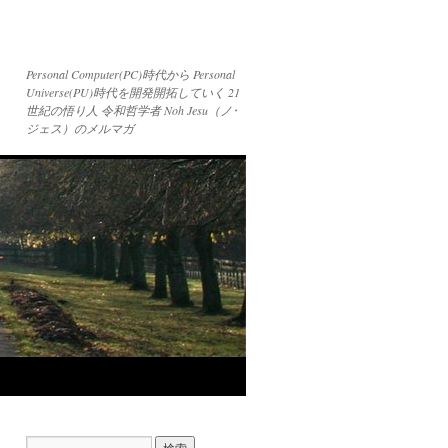
Personal Computer(PC)時代から Personal
Universe(PU)時代を開発開拓していく 21
世紀の悟り人 令和哲学者 Noh Jesu（ノ･
ジェス）のメルマガ