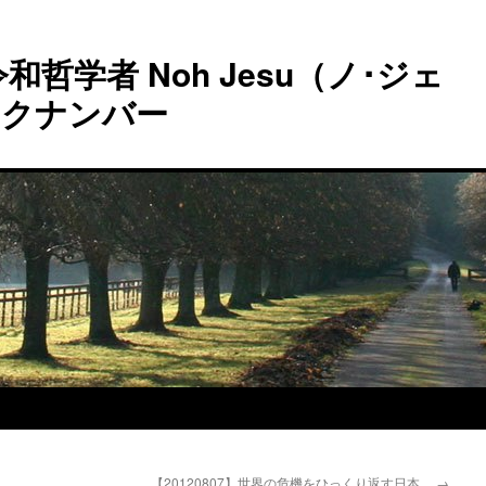
和哲学者 Noh Jesu（ノ･ジェ
ックナンバー
【20120807】世界の危機をひっくり返す日本
→