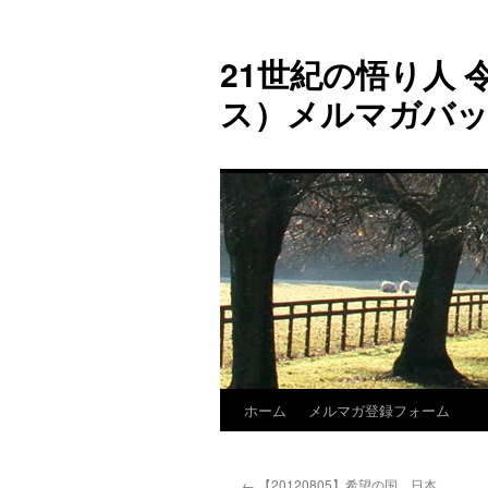
コ
ン
21世紀の悟り人 令
テ
ン
ス）メルマガバ
ツ
へ
ス
キ
ッ
プ
ホーム
メルマガ登録フォーム
←
【20120805】希望の国、日本